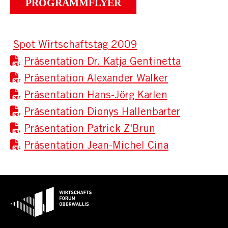
PROGRAMMFLYER
Spot Wirtschaftstag 2009
Präsentation Dr. Katja Gentinetta
Präsentation Alexander Walker
Präsentation Hans-Jörg Karlen
Präsentation Dionys Hallenbarter
Präsentation Patrick Z'Brun
Präsentation Jean-Michel Cina